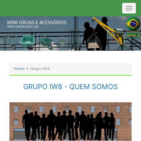
Togg
navig
Home
Grupo IW8
GRUPO IW8 - QUEM SOMOS